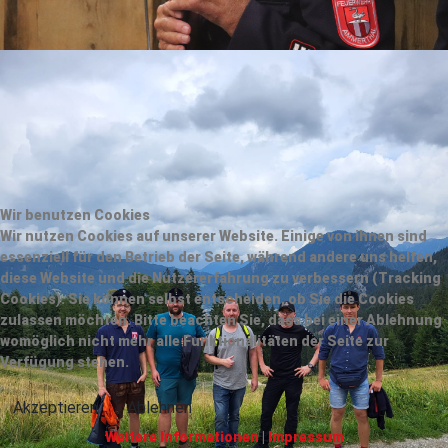
Wir benutzen Cookies
Wir nutzen Cookies auf unserer Website. Einige von ihnen sind
essenziell für den Betrieb der Seite, während andere uns helfen,
diese Website und die Nutzererfahrung zu verbessern (Tracking
Cookies). Sie können selbst entscheiden, ob Sie die Cookies
zulassen möchten. Bitte beachten Sie, dass bei einer Ablehnung
womöglich nicht mehr alle Funktionalitäten der Seite zur
Verfügung stehen.
Akzeptieren
Ablehnen
Weitere Informationen
|
Impressum