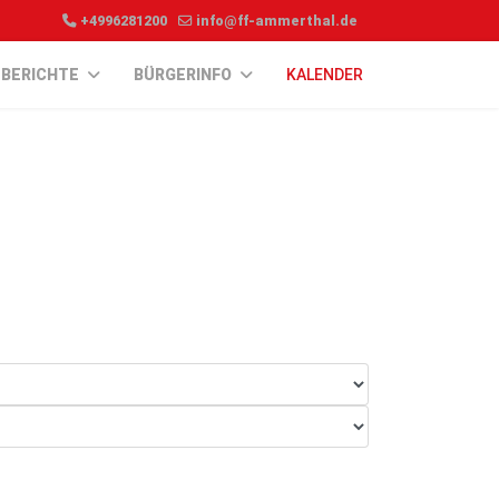
+4996281200
info@ff-ammerthal.de
BERICHTE
BÜRGERINFO
KALENDER