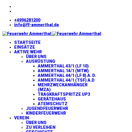
+4996281200
info@ff-ammerthal.de
STARTSEITE
EINSÄTZE
AKTIVE WEHR
ÜBER UNS
AUSRÜSTUNG
AMMERTHAL 43/1 (LF 10)
AMMERTHAL 14/1 (MTW)
AMMERTHAL 44/1 (LF 8) A. D.
AMMERTHAL 44/1 (TSF) A.D
MEHRZWECKANHÄNGER
(MZA)
TRAGKRAFTSPRITZE UP3
GERÄTEHAUS
ATEMSCHUTZ
JUGENDFEUERWEHR
KINDERFEUERWEHR
VEREIN
ÜBER UNS
ZU VERLEIHEN