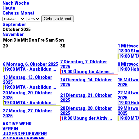
Nach Woche
Heute
Gehe zu Monat
Gehe zu Monat
September
Oktober 2025
November
Mon
Die
Mit
Don
Fre
Sam
Son
29
30
1
Mittwoch
18:30 St
19:00 MTA
7
Dienstag, 7. Oktober
6
Montag, 6. Oktober 2025
8
Mittwoch
2025
19:00 MTA - Ausbildun ...
19:00 Ho
19:00 Übung für Atems ...
13
Montag, 13. Oktober
14
Dienstag, 14. Oktober
15
Mittwo
2025
2025
2025
19:00 MTA - Ausbildun ...
20
Montag, 20. Oktober
22
Mittwo
21
Dienstag, 21. Oktober
2025
2025
2025
19:00 MTA - Ausbildun ...
19:00 Ho
28
Dienstag, 28. Oktober
29
Mittwo
27
Montag, 27. Oktober
2025
2025
2025
19:00 Übung der Aktiv ...
19:00 MTA
AKTIVE WEHR
VEREIN
JUGENDFEUERWEHR
KINDERFEUERWEHR