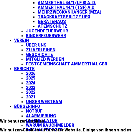
AMMERTHAL 44/1 (LF 8) A. D.
AMMERTHAL 44/1 (TSF) A.D
MEHRZWECKANHÄNGER (MZA)
TRAGKRAFTSPRITZE UP3
GERÄTEHAUS
ATEMSCHUTZ
JUGENDFEUERWEHR
KINDERFEUERWEHR
VEREIN
ÜBER UNS
ZU VERLEIHEN
GESCHICHTE
MITGLIED WERDEN
FESTGEMEINSCHAFT AMMERTHAL GBR
BERICHTE
2026
2025
2024
2023
2022
2021
UNSER WEBTEAM
BÜRGERINFO
NOTRUF
ALARMIERUNG
DEFIBRILLATOR
Wir benutzen Cookies
WARUM RAUCHMELDER
DACHAUFSETZER
Wir nutzen Cookies auf unserer Website. Einige von ihnen sind es