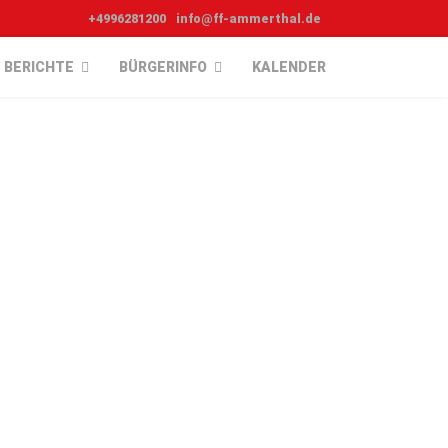
+4996281200
info@ff-ammerthal.de
BERICHTE
BÜRGERINFO
KALENDER