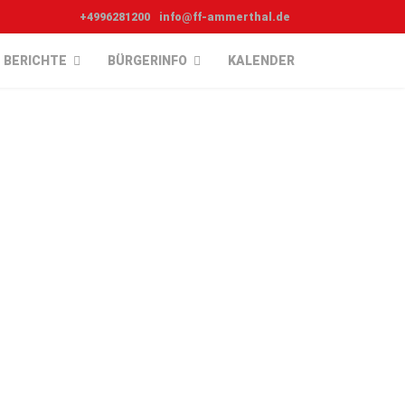
+4996281200
info@ff-ammerthal.de
BERICHTE
BÜRGERINFO
KALENDER