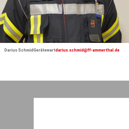
Darius Schmid
Gerätewart
darius.schmid@ff-ammerthal.de