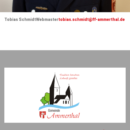
Tobias Schmidt
Webmaster
tobias.schmidt@ff-ammerthal.de