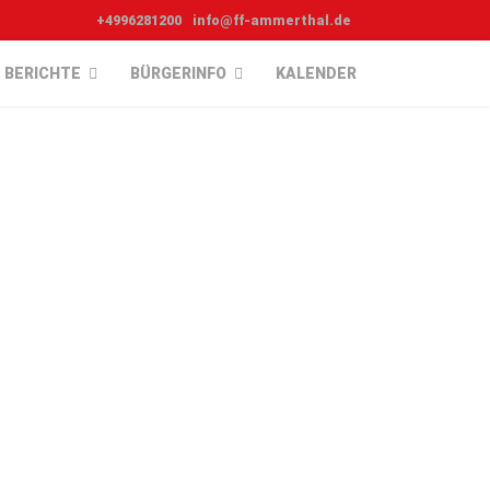
+4996281200
info@ff-ammerthal.de
BERICHTE
BÜRGERINFO
KALENDER
,