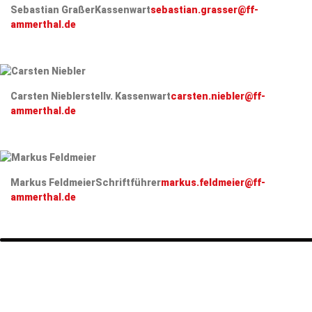
Sebastian Graßer
Kassenwart
sebastian.grasser@ff-
ammerthal.de
Carsten Niebler
stellv. Kassenwart
carsten.niebler@ff-
ammerthal.de
Markus Feldmeier
Schriftführer
markus.feldmeier@ff-
ammerthal.de