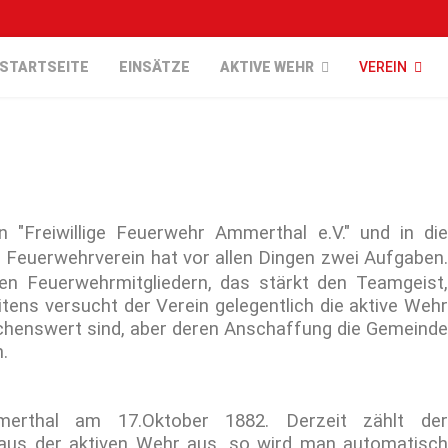
STARTSEITE
EINSÄTZE
AKTIVE WEHR
VEREIN
 "Freiwillige Feuerwehr Ammerthal e.V." und in die
 Feuerwehrverein hat vor allen Dingen zwei Aufgaben.
den
Feuerwehrmitgliedern, das stärkt den Teamgeist
tens versucht der Verein gelegentlich die aktive Wehr
chenswert sind, aber deren Anschaffung die Gemeinde
.
merthal am 17.Oktober 1882. Derzeit zählt der
 aus der aktiven Wehr aus, so wird man automatisch