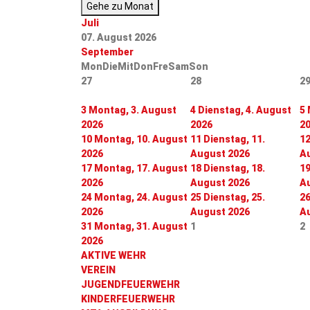
Gehe zu Monat
Juli
07. August 2026
September
Mon
Die
Mit
Don
Fre
Sam
Son
27
28
2
3
Montag, 3. August
4
Dienstag, 4. August
5
2026
2026
2
10
Montag, 10. August
11
Dienstag, 11.
1
2026
August 2026
A
17
Montag, 17. August
18
Dienstag, 18.
1
2026
August 2026
A
24
Montag, 24. August
25
Dienstag, 25.
2
2026
August 2026
A
31
Montag, 31. August
1
2
2026
AKTIVE WEHR
VEREIN
JUGENDFEUERWEHR
KINDERFEUERWEHR