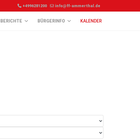
+4996281200
info@ff-ammerthal.de
BERICHTE
BÜRGERINFO
KALENDER