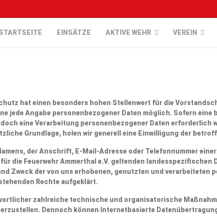
STARTSEITE
EINSÄTZE
AKTIVE WEHR
VEREIN
schutz hat einen besonders hohen Stellenwert für die Vorstandsc
 ohne jede Angabe personenbezogener Daten möglich. Sofern ein
edoch eine Verarbeitung personenbezogener Daten erforderlich 
zliche Grundlage, holen wir generell eine Einwilligung der betrof
amens, der Anschrift, E-Mail-Adresse oder Telefonnummer einer b
ür die Feuerwehr Ammerthal e.V. geltenden landesspezifischen
und Zweck der von uns erhobenen, genutzten und verarbeiteten 
stehenden Rechte aufgeklärt.
ntwortlicher zahlreiche technische und organisatorische Maßnah
herzustellen. Dennoch können Internetbasierte Datenübertragung