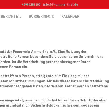
+4996281200
info@ff-ammerthal.de
BERICHTE
BÜRGERINFO
KALENDER
haft der Feuerwehr Ammerthal e.V.. Eine Nutzung der
e betroffene Person besondere Services unseres Unternehmens
werden. Ist die Verarbeitung personenbezogener Daten
fenen Person ein.
etroffenen Person, erfolgt stets im Einklang mit der
 Datenschutzbestimmungen. Mittels dieser Datenschutzerklärung
personenbezogenen Daten informieren. Ferner werden betroffene
men umgesetzt, um einen möglichst lückenlosen Schutz der über
en grundsätzlich Sicherheitslücken aufweisen, sodass ein